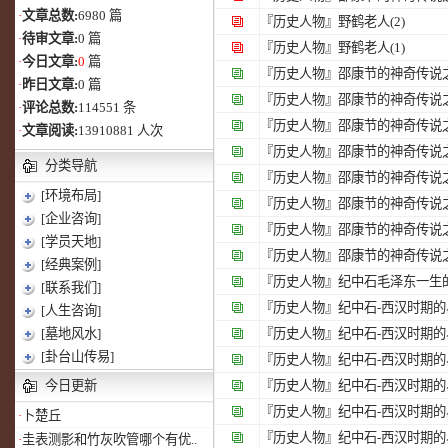
·
文章总数:
6980 篇
『历史人物』
野鹤老人(2)
·
待审文章:
0 篇
『历史人物』
野鹤老人(1)
·
今日文章:
0
篇
『历史人物』
邵康节的神奇传说
·
昨日文章:
0 篇
『历史人物』
邵康节的神奇传说
·
评论总数:
114551 条
『历史人物』
邵康节的神奇传说
·
文章阅读:
13910881 人次
『历史人物』
邵康节的神奇传说
分类导航
『历史人物』
邵康节的神奇传说
[环境布局]
『历史人物』
邵康节的神奇传说
[企业咨询]
『历史人物』
邵康节的神奇传说
[学员天地]
『历史人物』
邵康节的神奇传说
[经典案例]
『历史人物』
纪中石毛泽东一生的
[联系我们]
『历史人物』
纪中石-西汉时期的易
[人生咨询]
[墓地风水]
『历史人物』
纪中石-西汉时期的
[卦台山传易]
『历史人物』
纪中石-西汉时期的易
今日更新
『历史人物』
纪中石-西汉时期的
『历史人物』
纪中石-西汉时期的易
·
卜楚丘
『历史人物』
纪中石-西汉时期的易
·
圭表测影和竹灰吹管哪个有优..