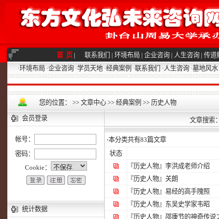
首 页
|
联系我们
|
环境布局
|
企业咨询
|
人生咨询
|
传道
·
环境布局
·
企业咨询
·
学员天地
·
经典案例
·
联系我们
·
人生咨询
·
墓地风水
您的位置：
>>
文章中心
>>
经典案例
>>
历史人物
会员登录
文章搜索
帐号：
·
本分类共有
83
篇文章
状态
密码：
『历史人物』
李洪成老师介绍
Cookie：
『历史人物』
关朗
『历史人物』
易经的高手隗照
『历史人物』
东吴史学家韦昭
统计数据
『历史人物』
邵康节的神奇传说