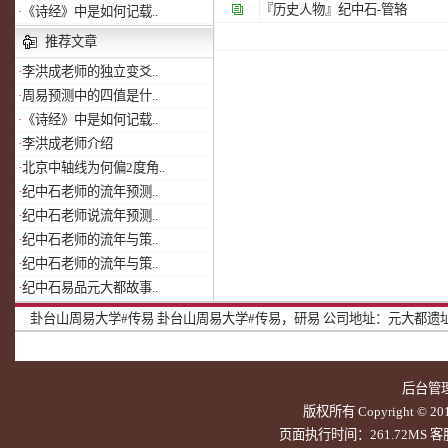
『历史人物』
纪中石-管辂
·
《诗经》中是如何记载..
推荐文章
·
李洪成老师的独立变爻..
·
周易预测中的四值是什..
·
《诗经》中是如何记载..
·
李洪成老师介绍
·
北京中轴线为何偏2度角..
·
纪中石老师的流年预测..
·
纪中石老师说流年预测..
·
纪中石老师的流年与策..
·
纪中石老师的流年与策..
·
纪中石易品元大都故事..
卦台山周易大学#传易
卦台山周易大学#传易，研易
公司地址：元大都遗址北
后台管
版权所有 Copyright © 20
页面执行时间：261.72MS 客服Q