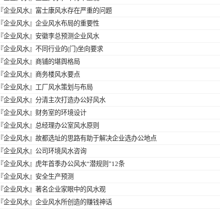
『企业风水』
富士康风水存在严重的问题
『企业风水』
企业风水布局的重要性
『企业风水』
安徽李总预测企业风水
『企业风水』
不同行业的(门)坐向要求
『企业风水』
商铺的堪舆格局
『企业风水』
商务楼风水要点
『企业风水』
工厂风水策划与布局
『企业风水』
分清主次打造办公好风水
『企业风水』
财务室的环境设计
『企业风水』
总经理办公室风水原则
『企业风水』
故都选址的思路有助于解决企业选办公地点
『企业风水』
公司环境风水咨询
『企业风水』
虎年首季办公风水“潜规则”12条
『企业风水』
安全生产预测
『企业风水』
著名企业家眼中的风水观
『企业风水』
企业风水所创造的赚钱神话