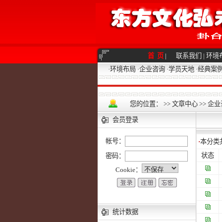
首 页
|
联系我们
|
环境
·
环境布局
·
企业咨询
·
学员天地
·
经典案
您的位置：
>>
文章中心
>>
企业
会员登录
帐号：
·
本分类
状态
密码：
Cookie：
统计数据