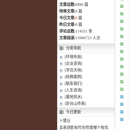
·
文章总数:
6980 篇
·
待审文章:
0 篇
·
今日文章:
0
篇
·
昨日文章:
0 篇
·
评论总数:
114551 条
·
文章阅读:
13906723 人次
分类导航
[环境布局]
[企业咨询]
[学员天地]
[经典案例]
[联系我们]
[人生咨询]
[墓地风水]
[卦台山传易]
今日更新
·
卜楚丘
·
圭表测影和竹灰吹管哪个有优..