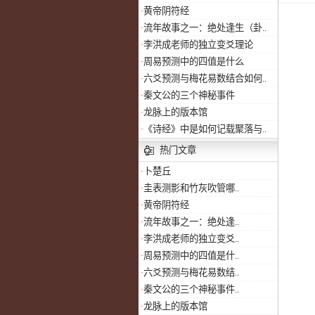
·
黄帝阴符经
·
流年故事之一：绝处逢生（卦..
·
李洪成老师的独立变爻理论
·
周易预测中的四值是什么
·
六爻预测与梅花易数结合如何..
·
秦文公的三个神秘事件
·
龙脉上的版本馆
·
《诗经》中是如何记载聚落与..
热门文章
·
卜楚丘
·
圭表测影和竹灰吹管哪..
·
黄帝阴符经
·
流年故事之一：绝处逢..
·
李洪成老师的独立变爻..
·
周易预测中的四值是什..
·
六爻预测与梅花易数结..
·
秦文公的三个神秘事件..
·
龙脉上的版本馆