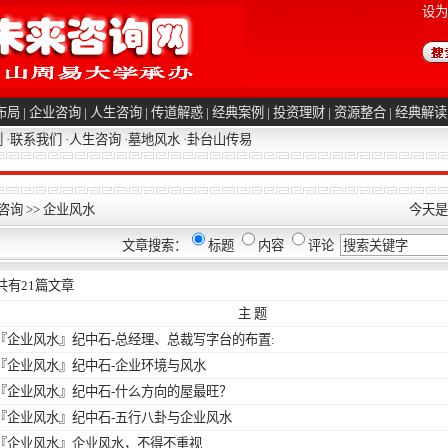
设为
布局
|
企业咨询
|
人生咨询
|
传道解惑
|
经典案例
|
投资理财
|
资源整合
|
经典解读
例
·
联系我们
·
人生咨询
·
墓地风水
·
卦台山传易
咨询
>>
企业风水
今天是2
文章搜索：
标题
内容
评论
共有
21
篇文章
主 题
『企业风水』
纪中石-总经理、总裁写字台的布置:
『企业风水』
纪中石-企业环境与风水
『企业风水』
纪中石-什么方向的屋最旺？
『企业风水』
纪中石-五行八卦与企业风水
『企业风水』
企业风水，不得不重视