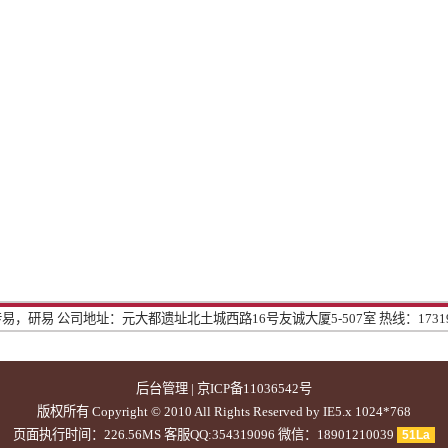
传易，研易
公司地址：元大都遗址北土城西路16号友诚大厦5-507室
热线：1731
后台管理
|
京ICP备11036542号
版权所有 Copyright © 2010
All Rights Reserved by IE5.x 1024*768
页面执行时间：226.56MS 客服QQ:354319096 微信：18901210039
51La