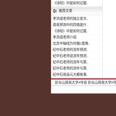
·
《诗经》中是如何记载..
推荐文章
·
李洪成老师的独立变爻..
·
周易预测中的四值是什..
·
《诗经》中是如何记载..
·
李洪成老师介绍
·
北京中轴线为何偏2度角..
·
纪中石老师的流年预测..
·
纪中石老师说流年预测..
·
纪中石老师的流年与策..
·
纪中石老师的流年与策..
·
纪中石易品元大都故事..
卦台山周易大学#传易
卦台山周易大学#