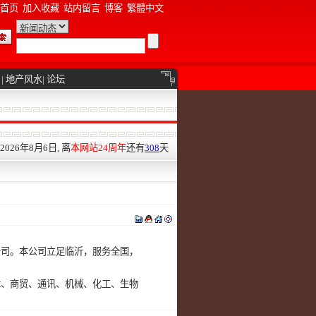
首页
加入收藏
站内留言
博客
繁體中文
|
地产风水
|
论坛
026年8月6日, 离
本网站24周年
还有
308
天
公司。本公司立足临沂，服务全国，
律、商贸、通讯、机械、化工、生物