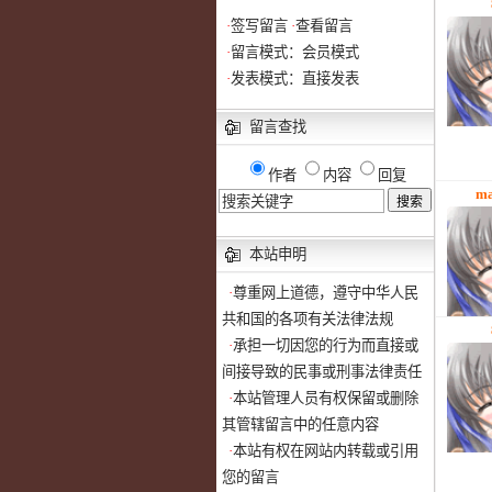
·
签写留言
·
查看留言
·
留言模式：会员模式
·
发表模式：直接发表
留言查找
作者
内容
回复
ma
本站申明
·
尊重网上道德，遵守中华人民
共和国的各项有关法律法规
·
承担一切因您的行为而直接或
间接导致的民事或刑事法律责任
·
本站管理人员有权保留或删除
其管辖留言中的任意内容
·
本站有权在网站内转载或引用
您的留言