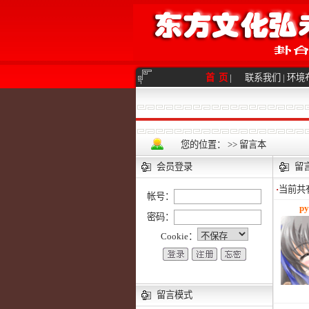
首 页
|
联系我们
|
环境
您的位置：
>>
留言本
会员登录
留
·
当前共
帐号：
py
密码：
Cookie：
留言模式