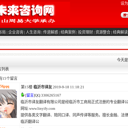
设为
布局
|
企业咨询
|
人生咨询
|
传道解惑
|
经典案例
|
投资理财
|
资源整合
|
经典解读
今天是2
言列表
有
15
个留言
5fgqq
第15楼·
临沂市译友
2019-9-18 11:18:21
[
留言
]QQ:3306265167
临沂市译友翻译有限公司是经临沂市工商局正式注册的专业翻译
网址:www.linyify.com
提供各类文字翻译、陪同口译、同声传译等服务。擅长金融、法
临沂翻译公