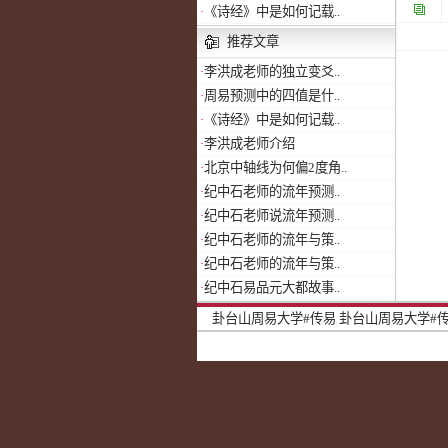
·
《诗经》中是如何记载..
推荐文章
·
李洪成老师的独立变爻..
·
周易预测中的四值是什..
·
《诗经》中是如何记载..
·
李洪成老师介绍
·
北京中轴线为何偏2度角..
·
纪中石老师的流年预测..
·
纪中石老师说流年预测..
·
纪中石老师的流年与策..
·
纪中石老师的流年与策..
·
纪中石易品元大都故事..
卦台山周易大学#传易
卦台山周易大学#