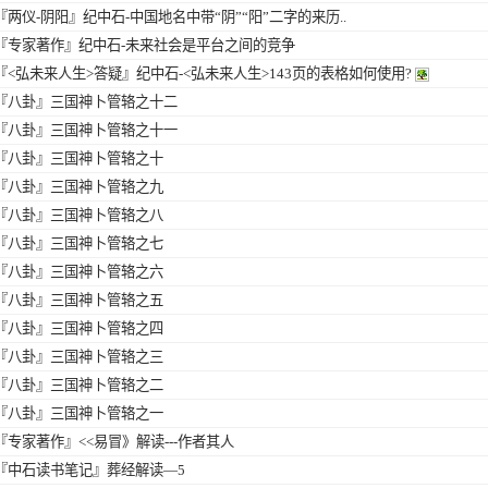
『两仪-阴阳』
纪中石-中国地名中带“阴”“阳”二字的来历..
『专家著作』
纪中石-未来社会是平台之间的竞争
『<弘未来人生>答疑』
纪中石-<弘未来人生>143页的表格如何使用?
『八卦』
三国神卜管辂之十二
『八卦』
三国神卜管辂之十一
『八卦』
三国神卜管辂之十
『八卦』
三国神卜管辂之九
『八卦』
三国神卜管辂之八
『八卦』
三国神卜管辂之七
『八卦』
三国神卜管辂之六
『八卦』
三国神卜管辂之五
『八卦』
三国神卜管辂之四
『八卦』
三国神卜管辂之三
『八卦』
三国神卜管辂之二
『八卦』
三国神卜管辂之一
『专家著作』
<<易冒》解读---作者其人
『中石读书笔记』
葬经解读—5