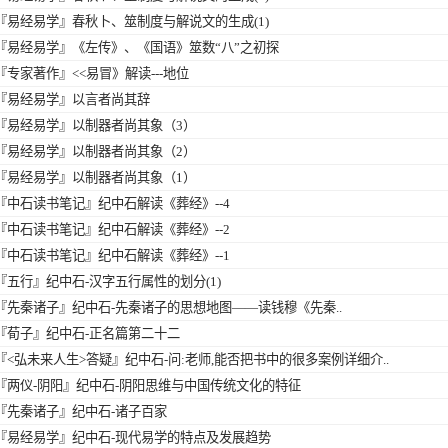
『易经易学』
春秋卜、筮制度与解说文的生成(1)
『易经易学』
《左传》、《国语》筮数“八”之初探
『专家著作』
<<易冒》解读---地位
『易经易学』
以言者尚其辞
『易经易学』
以制器者尚其象（3）
『易经易学』
以制器者尚其象（2）
『易经易学』
以制器者尚其象（1）
『中石读书笔记』
纪中石解读《葬经》--4
『中石读书笔记』
纪中石解读《葬经》--2
『中石读书笔记』
纪中石解读《葬经》--1
『五行』
纪中石-汉字五行属性的划分(1)
『先秦诸子』
纪中石-先秦诸子的思想地图——读钱穆《先秦..
『荀子』
纪中石-正名篇第二十二
『<弘未来人生>答疑』
纪中石-问:老师,能否把书中的很多案例详细介..
『两仪-阴阳』
纪中石-阴阳思维与中国传统文化的特征
『先秦诸子』
纪中石-诸子百家
『易经易学』
纪中石-现代易学的特点及发展趋势