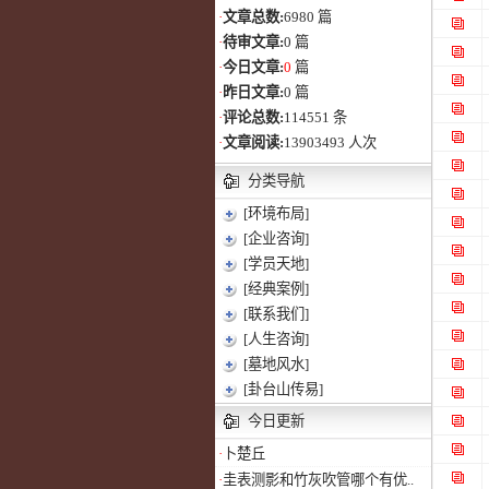
·
文章总数:
6980 篇
·
待审文章:
0 篇
·
今日文章:
0
篇
·
昨日文章:
0 篇
·
评论总数:
114551 条
·
文章阅读:
13903493 人次
分类导航
[环境布局]
[企业咨询]
[学员天地]
[经典案例]
[联系我们]
[人生咨询]
[墓地风水]
[卦台山传易]
今日更新
·
卜楚丘
·
圭表测影和竹灰吹管哪个有优..