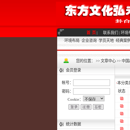
首 页
|
联系我们
|
环境
·
环境布局
·
企业咨询
·
学员天地
·
经典案
您的位置：
>>
文章中心
>>
中国
会员登录
帐号：
·
本分类
状态
密码：
Cookie：
统计数据