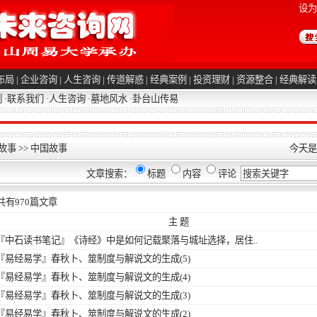
设为
布局
|
企业咨询
|
人生咨询
|
传道解惑
|
经典案例
|
投资理财
|
资源整合
|
经典解读
例
·
联系我们
·
人生咨询
·
墓地风水
·
卦台山传易
故事
>>
中国故事
今天是2
文章搜索：
标题
内容
评论
共有
970
篇文章
主 题
『中石读书笔记』
《诗经》中是如何记载聚落与城址选择，居住..
『易经易学』
春秋卜、筮制度与解说文的生成(5)
『易经易学』
春秋卜、筮制度与解说文的生成(4)
『易经易学』
春秋卜、筮制度与解说文的生成(3)
『易经易学』
春秋卜、筮制度与解说文的生成(2)