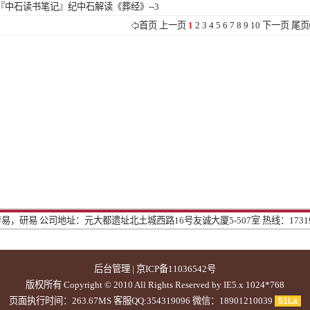
『中石读书笔记』
纪中石解读《葬经》--3
首页
上一页
1
2
3
4
5
6
7
8
9
10
下一页
尾页
传易，研易
公司地址：元大都遗址北土城西路16号友诚大厦5-507室
热线：1731
后台管理
|
京ICP备11036542号
版权所有 Copyright © 2010
All Rights Reserved by IE5.x 1024*768
页面执行时间：263.67MS 客服QQ:354319096 微信：18901210039
51La