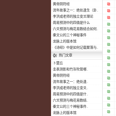
·
黄帝阴符经
·
流年故事之一：绝处逢生（卦..
·
李洪成老师的独立变爻理论
·
周易预测中的四值是什么
·
六爻预测与梅花易数结合如何..
·
秦文公的三个神秘事件
·
龙脉上的版本馆
·
《诗经》中是如何记载聚落与..
热门文章
·
卜楚丘
·
圭表测影和竹灰吹管哪..
·
黄帝阴符经
·
流年故事之一：绝处逢..
·
李洪成老师的独立变爻..
·
周易预测中的四值是什..
·
六爻预测与梅花易数结..
·
秦文公的三个神秘事件..
·
龙脉上的版本馆