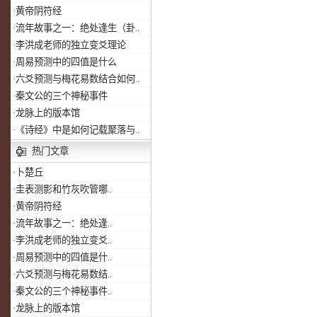
·
黄帝阴符经
·
流年故事之一：绝处逢生（卦..
·
李洪成老师的独立变爻理论
·
周易预测中的四值是什么
·
六爻预测与梅花易数结合如何..
·
秦文公的三个神秘事件
·
龙脉上的版本馆
·
《诗经》中是如何记载聚落与..
热门文章
·
卜楚丘
·
圭表测影和竹灰吹管哪..
·
黄帝阴符经
·
流年故事之一：绝处逢..
·
李洪成老师的独立变爻..
·
周易预测中的四值是什..
·
六爻预测与梅花易数结..
·
秦文公的三个神秘事件..
·
龙脉上的版本馆