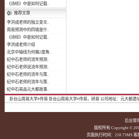
·
《诗经》中是如何记载..
推荐文章
·
李洪成老师的独立变爻..
·
周易预测中的四值是什..
·
《诗经》中是如何记载..
·
李洪成老师介绍
·
北京中轴线为何偏2度角..
·
纪中石老师的流年预测..
·
纪中石老师说流年预测..
·
纪中石老师的流年与策..
·
纪中石老师的流年与策..
·
纪中石易品元大都故事..
卦台山周易大学#传易
卦台山周易大学#传易，研易
公司地址：元大都遗址北
后台管
版权所有 Copyright © 20
页面执行时间：218.75MS 客服Q