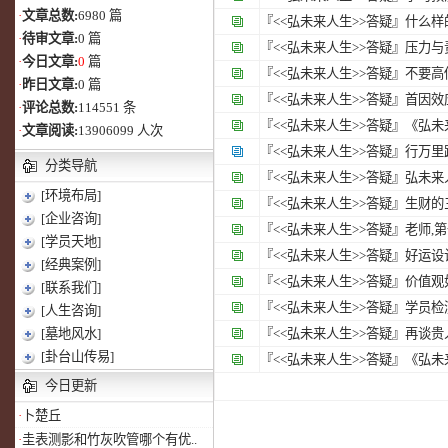
·
文章总数:
6980 篇
『<<弘未来人生>>答疑』
什么样
·
待审文章:
0 篇
『<<弘未来人生>>答疑』
压力与
·
今日文章:
0
篇
『<<弘未来人生>>答疑』
不要高
·
昨日文章:
0 篇
『<<弘未来人生>>答疑』
首因效
·
评论总数:
114551 条
『<<弘未来人生>>答疑』
《弘未
·
文章阅读:
13906099 人次
『<<弘未来人生>>答疑』
行万里
分类导航
『<<弘未来人生>>答疑』
弘未来人
[环境布局]
『<<弘未来人生>>答疑』
生财的
[企业咨询]
『<<弘未来人生>>答疑』
老师,
[学员天地]
『<<弘未来人生>>答疑』
好运设
[经典案例]
『<<弘未来人生>>答疑』
价值观
[联系我们]
『<<弘未来人生>>答疑』
学员检测
[人生咨询]
[墓地风水]
『<<弘未来人生>>答疑』
再谈贵人(2
[卦台山传易]
『<<弘未来人生>>答疑』
《弘未
今日更新
·
卜楚丘
·
圭表测影和竹灰吹管哪个有优..