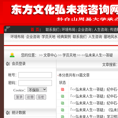
首 页
|
联系我们
|
环境布局
|
企业咨询
|
人生咨询
|
传道
·
环境布局
·
企业咨询
·
学员天地
·
经典案例
·
联系我们
·
人生咨询
·
墓地风水
您的位置：
>>
文章中心
>>
学员天地
>>
<<弘未来人生>>答疑
会员登录
文章搜索
帐号：
·
本分类共有
19
篇文章
状态
密码：
『<<弘未来人生>>答疑』
纪中石
Cookie：
『<<弘未来人生>>答疑』
纪中石
『<<弘未来人生>>答疑』
纪中石
『<<弘未来人生>>答疑』
《弘未
统计数据
『<<弘未来人生>>答疑』
学习预