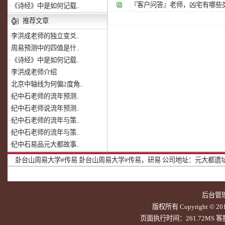
『客户问答』
老师，凶宅有哪些
·
《诗经》中是如何记载..
推荐文章
·
李洪成老师的独立变爻..
·
周易预测中的四值是什..
·
《诗经》中是如何记载..
·
李洪成老师介绍
·
北京中轴线为何偏2度角..
·
纪中石老师的流年预测..
·
纪中石老师说流年预测..
·
纪中石老师的流年与策..
·
纪中石老师的流年与策..
·
纪中石易品元大都故事..
卦台山周易大学#传易
卦台山周易大学#传易，研易
公司地址：元大都遗址北
后台管
版权所有 Copyright © 20
页面执行时间：261.72MS 客服Q