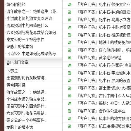
·
黄帝阴符经
『客户问答』
纪中石-很多大企业
·
流年故事之一：绝处逢生（卦..
『客户问答』
纪中石-钟馗的画
·
李洪成老师的独立变爻理论
『客户问答』
纪中石-鸟巢水立
·
周易预测中的四值是什么
『客户问答』
纪中石-主卧对着
·
六爻预测与梅花易数结合如何..
『客户问答』
纪中石-楼房被街
·
秦文公的三个神秘事件
『客户问答』
地铁上的楼房犯煞
·
龙脉上的版本馆
『客户问答』
穿心煞的楼房，能
·
《诗经》中是如何记载聚落与..
『客户问答』
黄帝宅经智慧
热门文章
『客户问答』
纪中石-你家是“鸟
·
卜楚丘
『客户问答』
纪中石-李嘉诚风
·
圭表测影和竹灰吹管哪..
『客户问答』
纪中石-屏风的设置
·
黄帝阴符经
『客户问答』
富士康“风水”大揭
·
流年故事之一：绝处逢..
『客户问答』
古代中国什么人从
·
李洪成老师的独立变爻..
『客户问答』
揭秘：神灵与人是
·
周易预测中的四值是什..
『客户问答』
合作做公益事业
·
六爻预测与梅花易数结..
『客户问答』
风水坏的地方预测
·
秦文公的三个神秘事件..
『客户问答』
纪氏始祖椒坡公定
·
龙脉上的版本馆