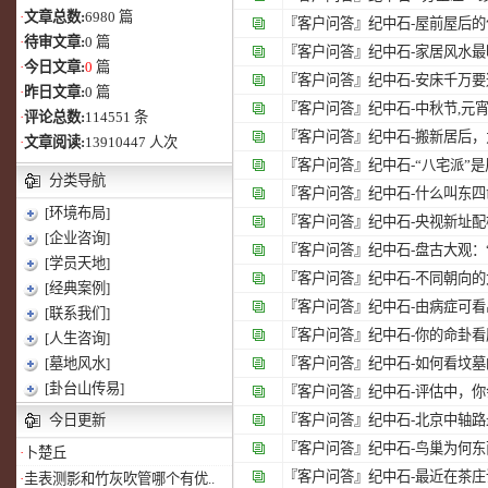
·
文章总数:
6980 篇
『客户问答』
纪中石-屋前屋后
·
待审文章:
0 篇
『客户问答』
纪中石-家居风水
·
今日文章:
0
篇
『客户问答』
纪中石-安床千万要避
·
昨日文章:
0 篇
『客户问答』
纪中石-中秋节,元
·
评论总数:
114551 条
『客户问答』
纪中石-搬新居后，
·
文章阅读:
13910447 人次
『客户问答』
纪中石-“八宅派”
分类导航
『客户问答』
纪中石-什么叫东
[环境布局]
『客户问答』
纪中石-央视新址配
[企业咨询]
『客户问答』
纪中石-盘古大观：
[学员天地]
『客户问答』
纪中石-不同朝向
[经典案例]
『客户问答』
纪中石-由病症可
[联系我们]
『客户问答』
纪中石-你的命卦
[人生咨询]
[墓地风水]
『客户问答』
纪中石-如何看坟
[卦台山传易]
『客户问答』
纪中石-评估中，你
今日更新
『客户问答』
纪中石-北京中轴路
『客户问答』
纪中石-鸟巢为何
·
卜楚丘
『客户问答』
纪中石-最近在茶庄
·
圭表测影和竹灰吹管哪个有优..