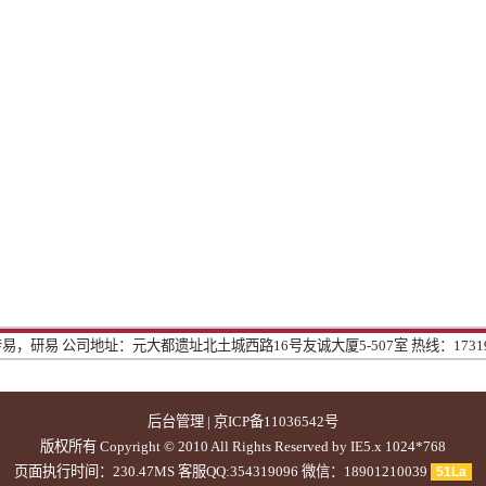
传易，研易
公司地址：元大都遗址北土城西路16号友诚大厦5-507室
热线：1731
后台管理
|
京ICP备11036542号
版权所有 Copyright © 2010
All Rights Reserved by IE5.x 1024*768
页面执行时间：230.47MS 客服QQ:354319096 微信：18901210039
51La