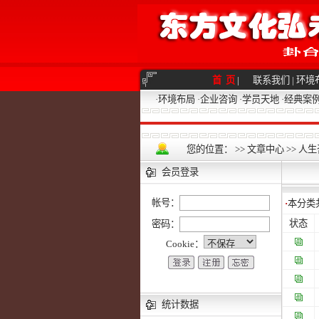
首 页
|
联系我们
|
环境
·
环境布局
·
企业咨询
·
学员天地
·
经典案
您的位置：
>>
文章中心
>>
人生
会员登录
帐号：
·
本分类
状态
密码：
Cookie：
统计数据