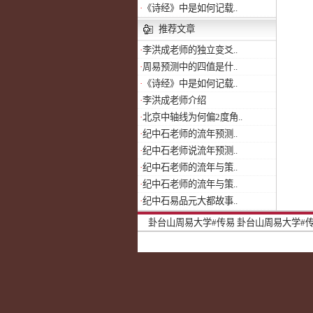
·
《诗经》中是如何记载..
推荐文章
·
李洪成老师的独立变爻..
·
周易预测中的四值是什..
·
《诗经》中是如何记载..
·
李洪成老师介绍
·
北京中轴线为何偏2度角..
·
纪中石老师的流年预测..
·
纪中石老师说流年预测..
·
纪中石老师的流年与策..
·
纪中石老师的流年与策..
·
纪中石易品元大都故事..
卦台山周易大学#传易
卦台山周易大学#