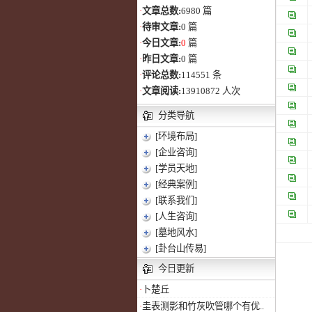
·
文章总数:
6980 篇
·
待审文章:
0 篇
·
今日文章:
0
篇
·
昨日文章:
0 篇
·
评论总数:
114551 条
·
文章阅读:
13910872 人次
分类导航
[环境布局]
[企业咨询]
[学员天地]
[经典案例]
[联系我们]
[人生咨询]
[墓地风水]
[卦台山传易]
今日更新
·
卜楚丘
·
圭表测影和竹灰吹管哪个有优..