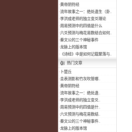
·
黄帝阴符经
·
流年故事之一：绝处逢生（卦..
·
李洪成老师的独立变爻理论
·
周易预测中的四值是什么
·
六爻预测与梅花易数结合如何..
·
秦文公的三个神秘事件
·
龙脉上的版本馆
·
《诗经》中是如何记载聚落与..
热门文章
·
卜楚丘
·
圭表测影和竹灰吹管哪..
·
黄帝阴符经
·
流年故事之一：绝处逢..
·
李洪成老师的独立变爻..
·
周易预测中的四值是什..
·
六爻预测与梅花易数结..
·
秦文公的三个神秘事件..
·
龙脉上的版本馆