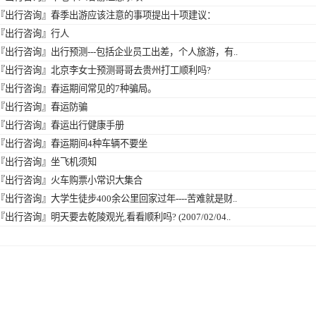
『出行咨询』
春季出游应该注意的事项提出十项建议：
『出行咨询』
行人
『出行咨询』
出行预测---包括企业员工出差，个人旅游，有..
『出行咨询』
北京李女士预测哥哥去贵州打工顺利吗?
『出行咨询』
春运期间常见的7种骗局。
『出行咨询』
春运防骗
『出行咨询』
春运出行健康手册
『出行咨询』
春运期间4种车辆不要坐
『出行咨询』
坐飞机须知
『出行咨询』
火车购票小常识大集合
『出行咨询』
大学生徒步400余公里回家过年----苦难就是财..
『出行咨询』
明天要去乾陵观光,看看顺利吗? (2007/02/04..