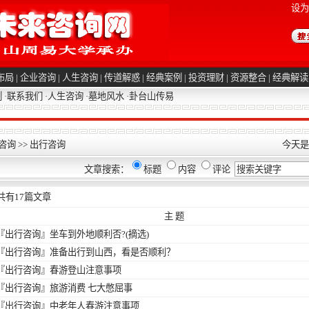
设为
布局
|
企业咨询
|
人生咨询
|
传道解惑
|
经典案例
|
投资理财
|
资源整合
|
经典解读
例
·
联系我们
·
人生咨询
·
墓地风水
·
卦台山传易
咨询
>>
出行咨询
今天是2
文章搜索：
标题
内容
评论
共有
17
篇文章
主 题
『出行咨询』
坐车到外地顺利否?(摘选)
『出行咨询』
准备出行到山西，看是否顺利？
『出行咨询』
春游登山注意事项
『出行咨询』
旅游消费 七大憋屈事
『出行咨询』
中老年人春游注意事项