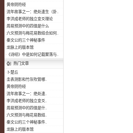
·
黄帝阴符经
·
流年故事之一：绝处逢生（卦..
·
李洪成老师的独立变爻理论
·
周易预测中的四值是什么
·
六爻预测与梅花易数结合如何..
·
秦文公的三个神秘事件
·
龙脉上的版本馆
·
《诗经》中是如何记载聚落与..
热门文章
·
卜楚丘
·
圭表测影和竹灰吹管哪..
·
黄帝阴符经
·
流年故事之一：绝处逢..
·
李洪成老师的独立变爻..
·
周易预测中的四值是什..
·
六爻预测与梅花易数结..
·
秦文公的三个神秘事件..
·
龙脉上的版本馆