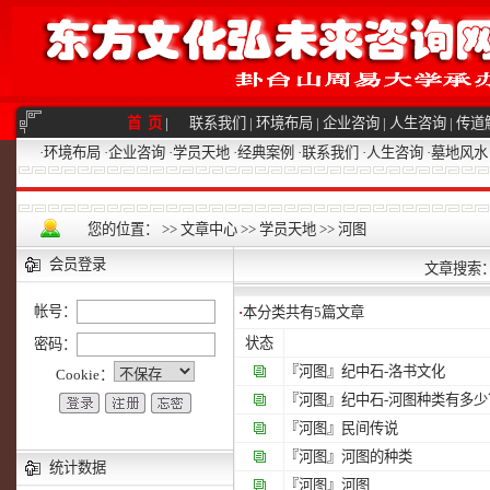
首 页
|
联系我们
|
环境布局
|
企业咨询
|
人生咨询
|
传道
·
环境布局
·
企业咨询
·
学员天地
·
经典案例
·
联系我们
·
人生咨询
·
墓地风水
您的位置：
>>
文章中心
>>
学员天地
>>
河图
会员登录
文章搜索
帐号：
·
本分类共有
5
篇文章
状态
密码：
『河图』
纪中石-洛书文化
Cookie：
『河图』
纪中石-河图种类有多少
『河图』
民间传说
『河图』
河图的种类
统计数据
『河图』
河图