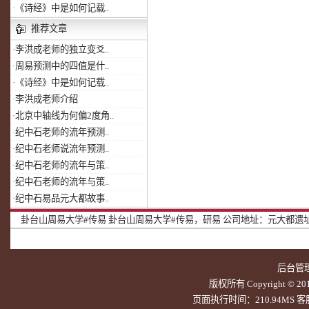
·
《诗经》中是如何记载..
推荐文章
·
李洪成老师的独立变爻..
·
周易预测中的四值是什..
·
《诗经》中是如何记载..
·
李洪成老师介绍
·
北京中轴线为何偏2度角..
·
纪中石老师的流年预测..
·
纪中石老师说流年预测..
·
纪中石老师的流年与策..
·
纪中石老师的流年与策..
·
纪中石易品元大都故事..
卦台山周易大学#传易
卦台山周易大学#传易，研易
公司地址：元大都遗址北
后台管
版权所有 Copyright © 20
页面执行时间：210.94MS 客服Q