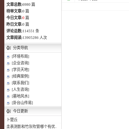
·
文章总数:
6980 篇
·
待审文章:
0 篇
·
今日文章:
0
篇
·
昨日文章:
0 篇
·
评论总数:
114551 条
·
文章阅读:
13905286 人次
分类导航
[环境布局]
[企业咨询]
[学员天地]
[经典案例]
[联系我们]
[人生咨询]
[墓地风水]
[卦台山传易]
今日更新
·
卜楚丘
·
圭表测影和竹灰吹管哪个有优..