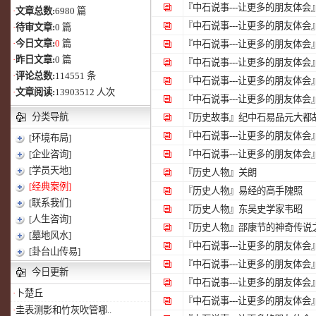
『中石说事---让更多的朋友体会
·
文章总数:
6980 篇
『中石说事---让更多的朋友体会
·
待审文章:
0 篇
·
今日文章:
0
篇
『中石说事---让更多的朋友体会
·
昨日文章:
0 篇
『中石说事---让更多的朋友体会
·
评论总数:
114551 条
『中石说事---让更多的朋友体会
·
文章阅读:
13903512 人次
『中石说事---让更多的朋友体会
分类导航
『历史故事』
纪中石易品元大都
『中石说事---让更多的朋友体会
[环境布局]
[企业咨询]
『中石说事---让更多的朋友体会
[学员天地]
『历史人物』
关朗
[经典案例]
『历史人物』
易经的高手隗照
[联系我们]
『历史人物』
东吴史学家韦昭
[人生咨询]
『历史人物』
邵康节的神奇传说
[墓地风水]
『中石说事---让更多的朋友体会
[卦台山传易]
『中石说事---让更多的朋友体会
今日更新
『中石说事---让更多的朋友体会
·
卜楚丘
『中石说事---让更多的朋友体会
·
圭表测影和竹灰吹管哪..