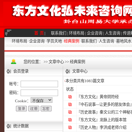
首 页
|
联系我们
|
环境布局
|
企业咨询
|
人生咨询
|
传道
·
环境布局
·
企业咨询
·
学员天地
·
经典案例
·
联系我们
·
人生咨询
·
墓地风水
您的位置：
>>
文章中心
>>
经典案例
会员登录
文章中心
·
本分类共有
1083
篇文章
帐号：
状态
密码：
『东方文化』
黄帝阴符经
Cookie：
『中石说事---让更多的朋友体会
『历史故事』
秦文公的三个神秘
『东方文化』
龙脉上的版本馆
统计数据
『历史人物』
李洪成老师介绍