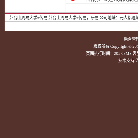
卦台山周易大学#传易
卦台山周易大学#传易，研易
公司地址：元大都遗址北
后台管
版权所有 Copyright © 20
页面执行时间：205.08MS 客服Q
技术支持: