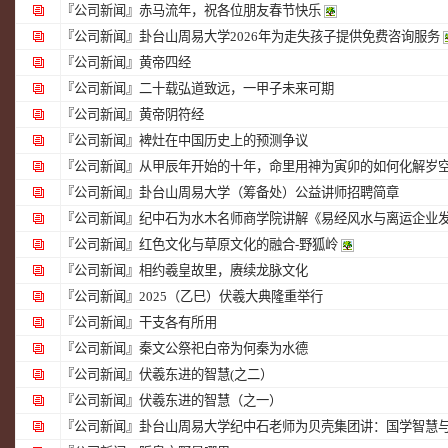
『公司新闻』
赤马流年，祝各位朋友春节快乐
『公司新闻』
卦台山周易大学2026年为走失孩子提供免费咨询服务
『公司新闻』
黄帝四经
『公司新闻』
二十载弘道致远，一甲子未来可期
『公司新闻』
黄帝阴符经
『公司新闻』
裨灶在中国历史上的预测争议
『公司新闻』
从甲辰年开始的十年，命里用神为寅卯的如何化解岁
『公司新闻』
卦台山周易大学（筹备处）公益讲师招聘简章
『公司新闻』
纪中石为水木名师商学院讲解《易经风水与离运企业发展
『公司新闻』
红色文化与草原文化的融合-野狐岭
『公司新闻』
相约羲皇故里，赓续龙脉文化
『公司新闻』
2025（乙巳）伏羲大典隆重举行
『公司新闻』
干支各有所用
『公司新闻』
秦文公祭祀白帝为何秦为水德
『公司新闻』
伏羲东进的智慧(之二）
『公司新闻』
伏羲东进的智慧（之一）
『公司新闻』
卦台山周易大学纪中石老师为贝壳集团讲：国学智慧与建