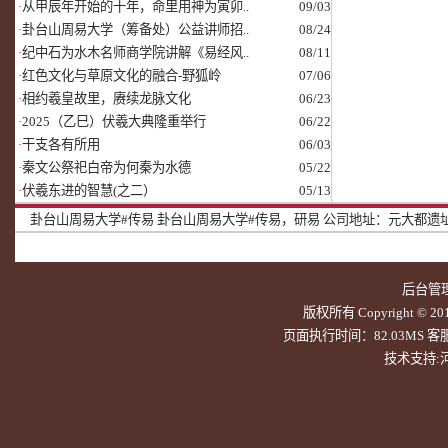
·
从甲辰年开始的十年，命里用神为寅卯..
09/03
·
卦台山周易大学（筹备处）公益讲师招..
08/24
·
纪中石为水木名师商学院讲解《易经风..
08/11
·
红色文化与草原文化的融合-野狐岭
07/06
·
相约羲皇故里，赓续龙脉文化
06/23
·
2025（乙巳）伏羲大典隆重举行
06/22
·
干支各有所用
06/03
·
秦文公祭祀白帝为何秦为水德
05/22
·
伏羲东进的智慧(之二）
05/13
卦台山周易大学#传易
卦台山周易大学#传易，研易
公司地址：元大都遗址北
后台管
版权所有 Copyright © 20
页面执行时间：82.03MS 客服QQ
技术支持: