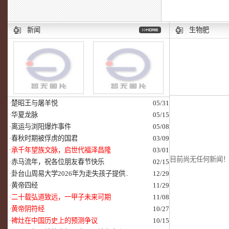
新闻
生物肥
·
楚昭王与屠羊悦
05/31
·
华夏龙脉
05/15
·
离运与浏阳爆炸事件
05/08
·
春秋时期被俘虏的国君
03/09
·
承千年望族文脉，启世代福泽昌隆
03/01
目前尚无任何新闻
·
赤马流年，祝各位朋友春节快乐
02/15
·
卦台山周易大学2026年为走失孩子提供..
12/29
·
黄帝四经
11/29
·
二十载弘道致远，一甲子未来可期
11/08
·
黄帝阴符经
10/27
·
裨灶在中国历史上的预测争议
10/15