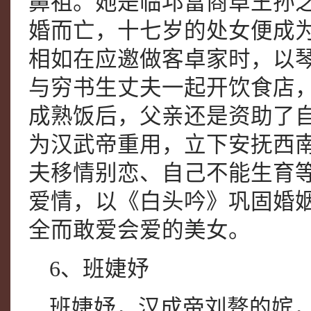
鼻祖。她是临邛富商卓王孙
婚而亡，十七岁的处女便成
相如在应邀做客卓家时，以
与穷书生丈夫一起开饮食店
成熟饭后，父亲还是资助了
为汉武帝重用，立下安抚西
夫移情别恋、自己不能生育
爱情，以《白头吟》巩固婚
全而敢爱会爱的美女。
6、班婕妤
班婕妤，汉成帝刘骜的嫔