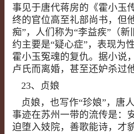
事见于唐代蒋房的《霍小玉
终的官位高至礼部尚书，但
痴”，人们称为“李益疾”（
约主要是“疑心症”，表现为
霍小玉冤魂的复仇。据小说
卢氏而离婚，甚至还妒杀过他
23、贞娘
贞娘，也写作“珍娘”，唐
事迹在苏州一带的流传是：
迫堕入妓院，善歌能诗，才