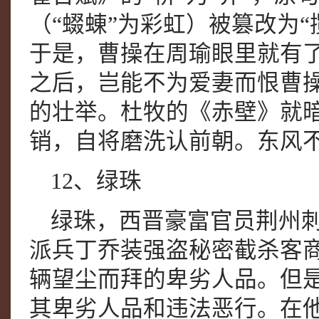
（“蝃蝀”为彩虹）被篡改为
于是，曹操在周瑜眼里就有
之后，岂能不为爱妻而恨曹
的壮举。杜牧的《赤壁》就
销，自将磨洗认前朝。东风
12、绿珠
绿珠，西晋豪富官员荆州
派兵丁乔装强盗秘密截杀客
辆望尘而拜的卑劣人品。但
其卑劣人品和违法恶行。在他