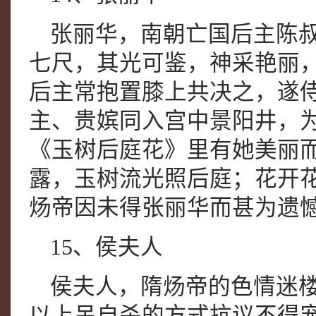
张丽华，南朝亡国后主陈
七尺，其光可鉴，神采艳丽
后主常抱置膝上共决之，遂
主、贵嫔同入宫中景阳井，
《玉树后庭花》里有她美丽
露，玉树流光照后庭；花开
炀帝因未得张丽华而甚为遗
15、侯夫人
侯夫人，隋炀帝的色情迷
以上吊自杀的方式抗议不得