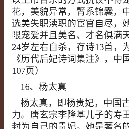
花，美貌异常，臂系锦囊，
选美失职渎职的宦官自尽，
限宠爱并且美名、才名俱满天
24岁左右自杀，存诗13首
《历代后妃诗词集注》，中国妇
107页）
16、杨太真
杨太真，即杨贵妃，中国古
力。唐玄宗李隆基儿子的寿
封为自己的贵妃。她是著名