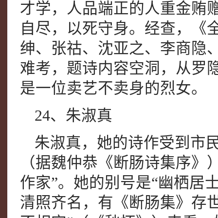
才学，人品端正的人重金贿
自尽，以死守身。经查，《
绅、张祜、沈亚之、李商隐
难考，题诗内容空洞，从罗隐
是一位卖艺不卖身的烈女。
24、朱淑真
朱淑真，她的诗作受到市
（据魏仲恭《断肠诗集序》
作家”。她的别号是“幽栖居
清照齐名，有《断肠集》存