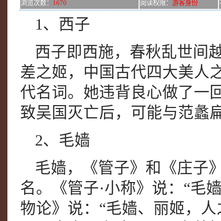
浏览次数：
1670
阅读权限：
游客身份
1、西子
西子即西施，春秋乱世间
差之姬，中国古代四大美人之
代名词。她违背良心做了一
致吴国灭亡后，可能与范蠡
2、毛嫱
毛嫱，《管子》和《庄子
名。《管子·小称》说：“毛
物论》说：“毛嫱、丽姬，