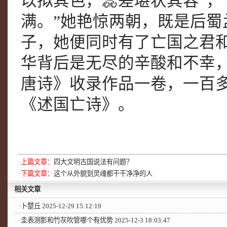
以拟其色，蕊差堪状其容”，
满。”她艳惊两朝，既是后
子，她便同时有了亡国之君
华背后是无尽的辛酸和不幸
唐诗》收录作品一卷，一百
《述国亡诗》。
·上篇文章：
四大文明古国说法有问题？
·下篇文章：
这个从外貌到灵魂都干干净净的人
相关文章
·
卜楚丘
2025-12-29 15:12:19
·
圭表测影和竹灰吹管哪个有优势
2025-12-3 18:03:47