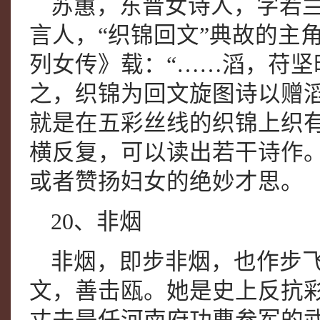
苏蕙，东晋女诗人，字若
言人，“织锦回文”典故的主
列女传》载：“……滔，苻
之，织锦为回文旋图诗以赠
就是在五彩丝线的织锦上织有
横反复，可以读出若干诗作。
或者赞扬妇女的绝妙才思。
20、非烟
非烟，即步非烟，也作步
文，善击瓯。她是史上反抗彩