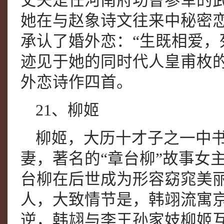
丈夫是任河南府功曹参军的
她在与赵象诗文往来中秘密
承认了婚外恋：“生既相爱，
迹见于她的同时代人皇甫枚
外恋诗作四首。
21、柳姬
柳姬，大历十才子之一中
妻，著名的“章台柳”故事女
台柳在后世成为形容窈窕美
人，大致情节是，韩翊流寓京
逆，韩翃与李王孙家妓柳姬