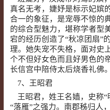
真名无考，婕妤是标示妃嫔
合一的象征，是宠辱不惊的
的综合型魅力，堪称学者型
宕的经历创造了“秋凉团扇”
理。她失宠不失格，面对史上
个不但好女色而且好男色的
长信宫中陪侍太后烧香礼佛
7、王昭君
王昭君，姓王名嫱，史称“
“落雁”之强力。南郡秭归人