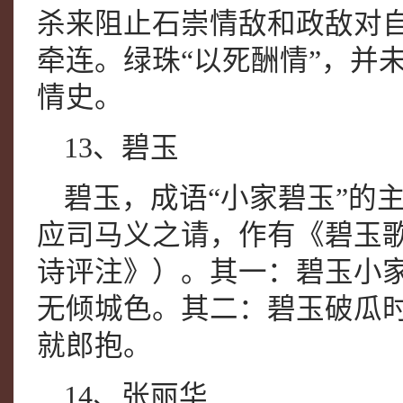
杀来阻止石崇情敌和政敌对
牵连。绿珠“以死酬情”，并
情史。
13、碧玉
碧玉，成语“小家碧玉”的
应司马义之请，作有《碧玉
诗评注》）。其一：碧玉小
无倾城色。其二：碧玉破瓜
就郎抱。
14、张丽华