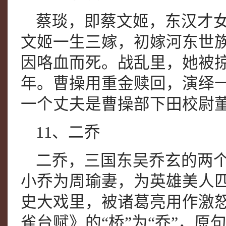
蔡琰，即蔡文姬，东汉才
文姬一生三嫁，初嫁河东世
因咯血而死。战乱里，她被
年。曹操用重金赎回，演绎一
一个丈夫是曹操部下田校尉
11、二乔
二乔，三国东吴乔玄的两
小乔为周瑜妻，为英雄美人匹
史大戏里，被诸葛亮用作激
雀台赋》的“桥”为“乔”，原