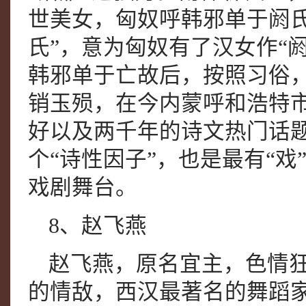
世美女，匈奴呼韩邪单于阏
氏”，意为匈奴有了汉女作“
韩邪单于亡故后，按照习俗
销玉殒，在今内蒙呼和浩特市
好以及两千年的诗文热门话题
个“诗性因子”，也是最有“
戏剧舞台。
8、赵飞燕
赵飞燕，原名宜主，色情
的情敌，西汉最著名的舞蹈家