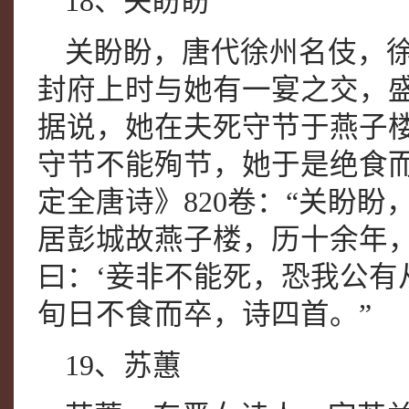
18、关盼盼
关盼盼，唐代徐州名伎，
封府上时与她有一宴之交，盛
据说，她在夫死守节于燕子
守节不能殉节，她于是绝食
定全唐诗》820卷：“关盼
居彭城故燕子楼，历十余年
曰：‘妾非不能死，恐我公有
旬日不食而卒，诗四首。”
19、苏蕙