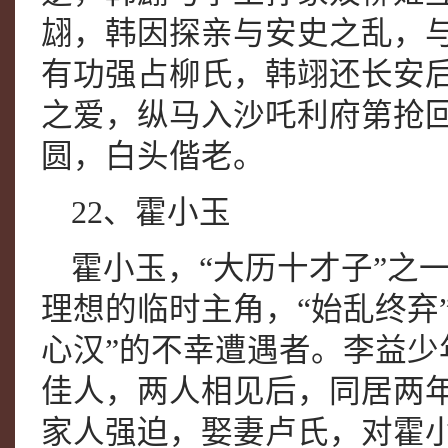
翃，韩因探亲与安史之乱，
有功强占柳氏，韩翊还长安
之爱，纵马入沙吒利府第抢
圆，白头偕老。
22、霍小玉
霍小玉，“大历十才子”之
理想的临时主角，“始乱终弃
心汉”的不幸遭遇者。李益
佳人，两人相见后，同居两
家人强迫，娶妻卢氏，对霍