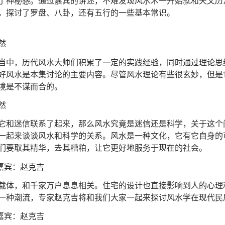
了神秘感。通过嘉宾的讲述，不难发现风水术一开始就和天文历
，探讨了罗盘、八卦，还有五行的一些基本常识。
然
当中，历代风水大师们积累了一定的实践经验，同时通过理论思
好风水是本集讨论的主要内容。尽管风水理论有些很玄妙，但是
境是不谋而合的。
然
它和迷信联系了起来，那么风水究竟是迷信还是科学，关于这个
一起来谈谈风水和科学的关系。风水是一种文化，它有它自身的
我们要取其精华，去其糟粕，让它更好地服务于现在的社会。
嘉宾：赵克吉
载体，和千家万户息息相关。住宅的设计也直接影响到人的心理
一种潮流，专家赵克吉将和我们大家一起来探讨风水学在现代民
嘉宾：赵克吉