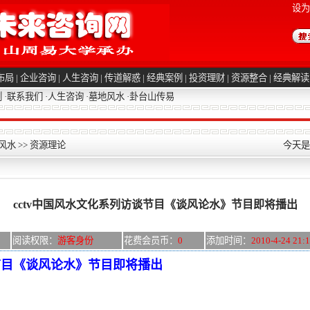
设为
布局
|
企业咨询
|
人生咨询
|
传道解惑
|
经典案例
|
投资理财
|
资源整合
|
经典解读
例
·
联系我们
·
人生咨询
·
墓地风水
·
卦台山传易
风水
>>
资源理论
今天是2
cctv中国风水文化系列访谈节目《谈风论水》节目即将播出
阅读权限：
游客身份
花费会员币：
0
添加时间：
2010-4-24 21:
谈节目《谈风论水》节目即将播出