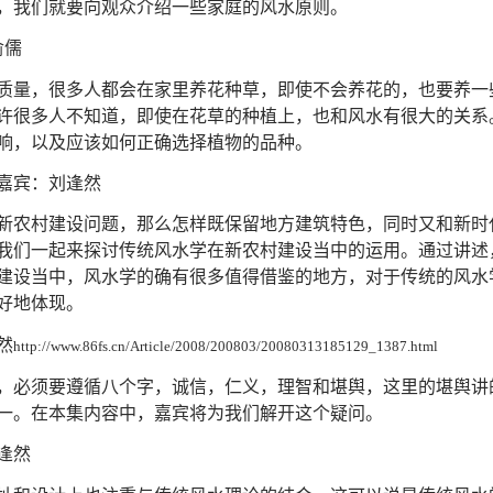
，我们就要向观众介绍一些家庭的风水原则。
俞儒
质量，很多人都会在家里养花种草，即使不会养花的，也要养一
许很多人不知道，即使在花草的种植上，也和风水有很大的关系
响，以及应该如何正确选择植物的品种。
 嘉宾：刘逢然
新农村建设问题，那么怎样既保留地方建筑特色，同时又和新时
我们一起来探讨传统风水学在新农村建设当中的运用。通过讲述
建设当中，风水学的确有很多值得借鉴的地方，对于传统的风水
好地体现。
然
http://www.86fs.cn/Article/2008/200803/20080313185129_1387.html
，必须要遵循八个字，诚信，仁义，理智和堪舆，这里的堪舆讲
一。在本集内容中，嘉宾将为我们解开这个疑问。
逢然