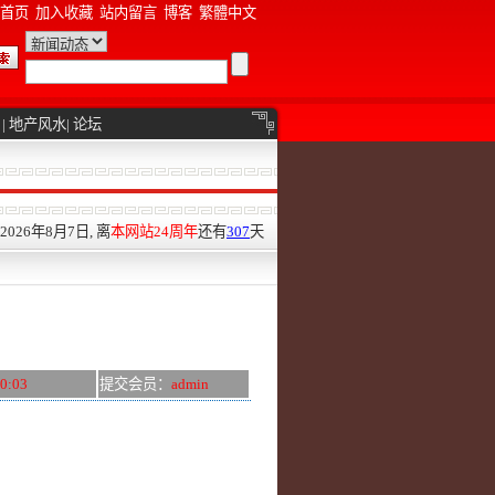
首页
加入收藏
站内留言
博客
繁體中文
|
地产风水
|
论坛
026年8月7日, 离
本网站24周年
还有
307
天
10:03
提交会员：
admin