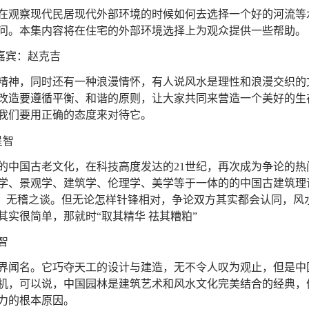
在观察现代民居现代外部环境的时候如何去选择一个好的河流等
问。本集内容将在住宅的外部环境选择上为观众提供一些帮助。
嘉宾：赵克吉
精神，同时还有一种浪漫情怀，有人说风水是理性和浪漫交织的
改造要遵循平衡、和谐的原则，让大家共同来营造一个美好的生
我们要用正确的态度来对待它。
呈智
的中国古老文化，在科技高度发达的21世纪，再次成为争论的热
学、景观学、建筑学、伦理学、美学等于一体的的中国古建筑理
粕、无稽之谈。但无论怎样针锋相对，争论双方其实都会认同，风
实很简单，那就时“取其精华 祛其糟粕”
智
界闻名。它巧夺天工的设计与建造，无不令人叹为观止，但是中
机，可以说，中国园林是建筑艺术和风水文化完美结合的经典，体
力的根本原因。