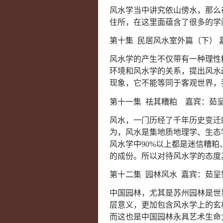
风水学当中讲究依山傍水，那么
住所，在这里面蕴含了很多的学
第十集 民居风水室外篇（下） 
风水学的产生不仅带有一种理性
环境和风水学的关系，提出风水
现象，它不能等同于客观世界，
第十一集 祛其糟粕 嘉宾：茹
风水，一门历经了千年历史变迁
为，风水是集地质地理学、生态
风水学中90%以上都是迷信糟
的成份。所以对待风水学的态度其
第十二集 园林风水 嘉宾：茹呈
中国园林，尤其是苏州园林是世
层意义，更加包含风水学上的玄
而这也是中国园林永具艺术生命