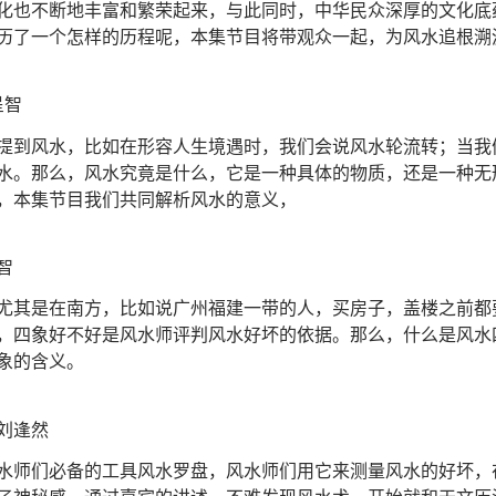
化也不断地丰富和繁荣起来，与此同时，中华民众深厚的文化底
历了一个怎样的历程呢，本集节目将带观众一起，为风水追根溯
呈智
提到风水，比如在形容人生境遇时，我们会说风水轮流转；当我
水。那么，风水究竟是什么，它是一种具体的物质，还是一种无
，本集节目我们共同解析风水的意义，
智
尤其是在南方，比如说广州福建一带的人，买房子，盖楼之前都
，四象好不好是风水师评判风水好坏的依据。那么，什么是风水
象的含义。
刘逢然
水师们必备的工具风水罗盘，风水师们用它来测量风水的好坏，