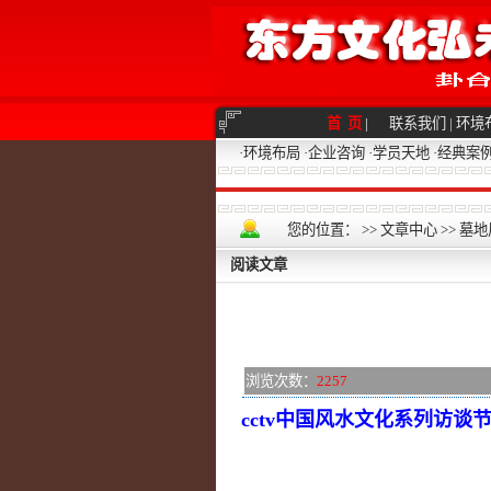
首 页
|
联系我们
|
环境
·
环境布局
·
企业咨询
·
学员天地
·
经典案
您的位置：
>>
文章中心
>>
墓地
阅读文章
浏览次数：
2257
cctv中国风水文化系列访